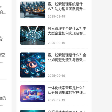
客户线索管理系统是什
。
么？助力销售团队提升成
的
交效率的必备武器
2025-09-19
期
静态
线索管理平台是什么？中
大型企业如何实现获客到
成交的闭环
资
2025-09-19
运营
客户线索管理是什么？企
业如何避免流失与低效跟
设
进的陷阱
标
的
2025-09-19
。
一体化线索管理是什么？
从分散到集成的客户线索
管理升级
台的
2025-09-19
标
擎。