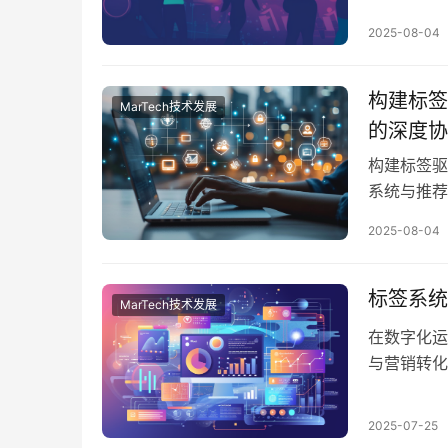
标签通过对
2025-08-04
数据转变为
户运营等场
构建标签
MarTech技术发展
的深度协
构建标签驱
系统与推荐
真正决定推
2025-08-04
据结构的完
好、内容与
推荐引擎的
标签系统
MarTech技术发展
在数字化运
与营销转化
动力。标签
据基础与技
2025-07-25
据团队提供