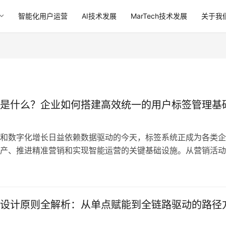
智能化用户运营
AI技术发展
MarTech技术发展
关于我
是什么？企业如何搭建高效统一的用户标签管理基
和数字化增长日益依赖数据驱动的今天，标签系统正成为各类企
产、推进精准营销和实现智能运营的关键基础设施。从营销活动
，到销售线索的精细分级，再到运营自动化的人群触发逻辑，无
标签”这一最基本、最直观的数据表达方式。 然而，当企业拥有
几十个扩展到几千上万个，当多部门、多系统对标签有着不同理
的困扰…
设计原则全解析：从单点赋能到全链路驱动的路径