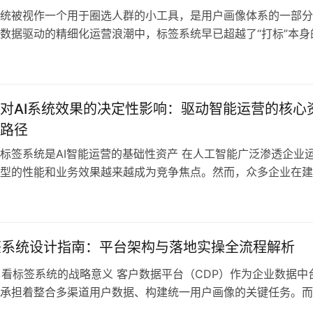
统被视作一个用于圈选人群的小工具，是用户画像体系的一部分
数据驱动的精细化运营浪潮中，标签系统早已超越了“打标”本身
为企业营销智能、客户洞察、运营自动化的底层能力支撑。从前
、精准触达，到后期的智能推荐、ROI归因，标签的存在不再是
，而是整个运营链路流动的动力源。因此，企业在构建标签系统
步于满…
对AI系统效果的决定性影响：驱动智能运营的核心
路径
标签系统是AI智能运营的基础性资产 在人工智能广泛渗透企业
型的性能和业务效果越来越成为竞争焦点。然而，众多企业在建
，常将目光聚焦于算法创新和算力投入，忽略了支撑AI的基础——
建与管理。标签系统是将海量原始数据转化为结构化、可用信息
I模型训练的核心输入，直接决定模型的预测准确度和业务适配度
…
签系统设计指南：平台架构与落地实操全流程解析
角看标签系统的战略意义 客户数据平台（CDP）作为企业数据中
承担着整合多渠道用户数据、构建统一用户画像的关键任务。而
CDP的核心资产管理模块，是实现用户数据价值转化的关键引