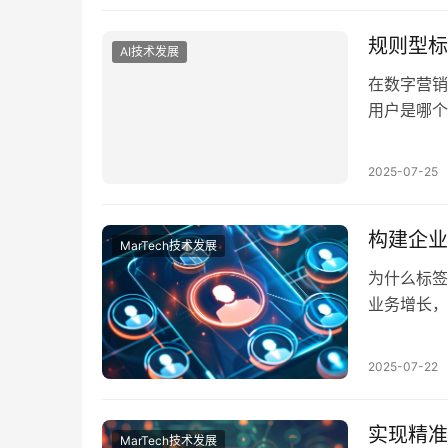
将用户洞察
规则型标
AI技术发展
在数字营销
用户是哪个
潜力与兴趣
求；纯靠算
2025-07-25
此，构建一
智能用户画
构建企业
MarTech技术发展
为什么标签
业务增长，
据资产进入
荐，还是A
2025-07-22
中，许多企
有数据无动
实现精准
MarTech技术发展