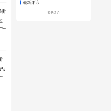
最新评论
解析
暂无评论
位
来
打造
析
驱动
数
推
察，