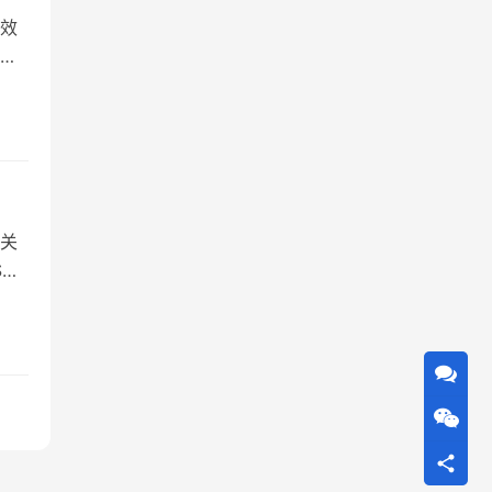
效
精
为一
户
市…
关
S）
精
智
中…