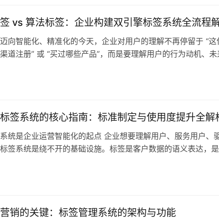
转化为精…
签 vs 算法标签：企业构建双引擎标签系统全流程
迈向智能化、精准化的今天，企业对用户的理解不再停留于 “这
渠道注册” 或 “买过哪些产品”，而是要理解用户的行为动机、未
趋势。仅靠规则型标签已经难以支撑复杂业务场景与实时运营需
法标签又可能因可控性不足、业务解释难而难以被广泛接受。因
套“规则型标签 + 算法模型标签”的双引擎标签系统，成为企业
…
标签系统的核心指南：标准制定与使用度提升全解
系统是企业运营智能化的起点 企业想要理解用户、服务用户、
标签系统是绕不开的基础设施。标签是客户数据的语义表达，是
“可用状态”的第一步。无论是CDP系统构建、用户分层、个性化
/B测试、营销自动化，底层都依赖于结构化的标签体系。可现实
业标签系统建设混乱、标准不一、命名随意，导致“有标签无洞
作…
营销的关键：标签管理系统的架构与功能