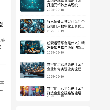
全渠道线索管理是什么？
打通营销触点实现统一数
的
据运营的路径
2025-09-19
客
线索运营系统是什么？企
型
业如何用数字化工具优化
客户全周期
2025-09-19
标签
线索运营平台是什么？精
天，
准营销与销售协同的新增
长引擎
2025-09-19
数
偏
数字化运营系统是什么？
智能
企业如何实现业务流程与
数据一体化
2025-09-19
率
数字化运营平台是什么？
驱
打造企业全链路智能增长
数
2025-09-19
的底座
数
能