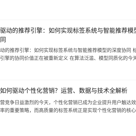
用户属性、行为、偏好等多维度信息的抽象和表达，将底层杂乱
精准可用的用户特征，直接支撑营销自动化、个性化推荐、智能
景…
驱动的推荐引擎：如何实现标签系统与智能推荐模
同
动的推荐引擎：如何实现标签系统与智能推荐模型的深度协同 
引擎的协同价值正在被重新定义 在算法泛滥、模型同质化的今
荐系统效率和个性化程度的，不再仅仅是算法复杂度，而是底层
备性、可解释性与可控性。标签，作为连接用户与商品、行为与
场景之间的“语义桥梁”，正在从传统意义上的“运营字段”升级为
…
如何驱动个性化营销？运营、数据与技术全解析
营竞争日益激烈的今天，个性化营销已成为企业提升用户触达效
率的重要策略，而高质量的标签系统正是实现个性化营销的核心
系统不仅仅是贴上几个用户属性或行为标签，更是从运营策略、
术执行三方面协同构建的“神经中枢”：运营人员定义触达逻辑、
标签资产、技术系统实现标签应用和落地。一个成熟的标签系统