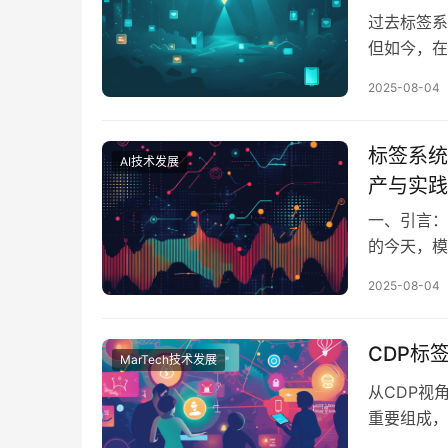
过去标签系
但如今，在
意义，演化
2025-08-04
的用户分群
信息的载体
时，不能止
标签系统
AI技术发展
产与实践
一、引言：
的今天，模
AI系统时
2025-08-04
签系统的构
桥梁，是A
由此，标签
CDP标
MarTech技术发展
从CDP视
重要组成，
签系统作为