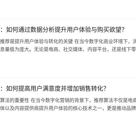
击率）或GMV（成交金额），更在于通过深度理解用户，驱动更
运营。 本文将系统拆解推荐算法背后的数据逻辑、主流技术路
，结合…
：如何通过数据分析提升用户体验与购买欲望？
推荐是提升用户体验与转化的关键 在当今数字化商业环境下，
息量极为庞大。无论是电商、社交媒体、内容平台，还是线下零
争用户的注意力。而精准推荐算法，正是提升用户体验、增强购
转化率的核心驱动力。 过去，品牌依赖简单的商品推荐逻辑，
”或“新品推荐”，但随着消费者需求的日益个性化，传统推荐方式
户…
：如何提高用户满意度并增加销售转化？
算法的重要性 在当今数字化营销的背景下，推荐算法不仅是电
体以及内容提供商提升用户体验的核心技术之一，更是推动品牌
售转化的关键。随着技术的不断发展，传统的推荐方式已经无法
益增长的个性化需求，如何通过智能化的推荐算法提升用户满意
销售转化，成为了众多企业面临的重要挑战。 在中国这个庞大