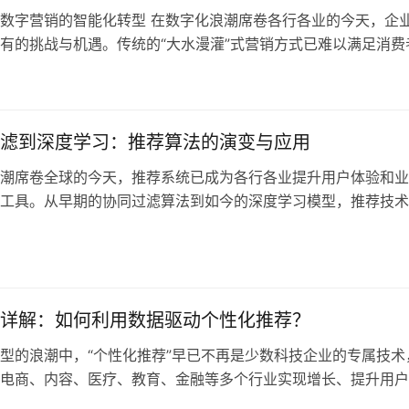
数字营销的智能化转型 在数字化浪潮席卷各行各业的今天，企
有的挑战与机遇。传统的“大水漫灌”式营销方式已难以满足消费
和个性化的需求。如何在海量信息中精准触达目标用户，成为企
率和用户体验的关键。 推荐算法，作为人工智能与大数据技术
成为企业实现个性化营销和精准推广的重要工具。通过对用户行
分析…
滤到深度学习：推荐算法的演变与应用
潮席卷全球的今天，推荐系统已成为各行各业提升用户体验和业
工具。从早期的协同过滤算法到如今的深度学习模型，推荐技术
演变。本文将深入探讨推荐算法的发展历程，分析其在中国企业
，并提供构建高效推荐系统的实践建议。 一、推荐系统的发展
的兴起 协同过滤（Collaborative Filtering）是推…
详解：如何利用数据驱动个性化推荐？
型的浪潮中，“个性化推荐”早已不再是少数科技企业的专属技术
电商、内容、医疗、教育、金融等多个行业实现增长、提升用户
率的关键手段。对企业而言，推荐系统的价值不仅仅在于提升