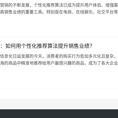
营销的不断发展，个性化推荐算法已成为提升用户体验、增强客
高销售业绩的重要工具。特别是在电商、在线娱乐、社交平台等
过数据分析了解用户需求，精准推荐符合其兴趣和需求的内容，
获取竞争优势的关键。借助推荐算法，企业不仅能够提升用户体
现用户粘性的增加、转化率的提升和长效营销的达成。 本文将
过精准推荐…
：如何用个性化推荐算法提升销售业绩？
信息化日益发展的今天，消费者的购买行为愈加多元化且复杂，
海的商品中精准地推荐给用户最感兴趣的商品，成为了各大企业
电商平台在提升用户体验和增加销售额方面的核心任务之一。个
一种利用数据和算法预测用户偏好和需求的方式，已经成为了现
等行业提升销售业绩的重要工具。 本文将详细探讨如何通过个
升销售业…