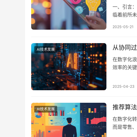
一、引言：
临着前所未
日益多样化
2025-05-21
提升营销效
晶，正逐步
数据的深度
从协同过
AI技术发展
在数字化浪
效率的关键
历了深刻的
的实际应用
2025-04-23
1. 协同过滤
推荐算法
AI技术发展
在数字化转
而是零售、
验与转化效