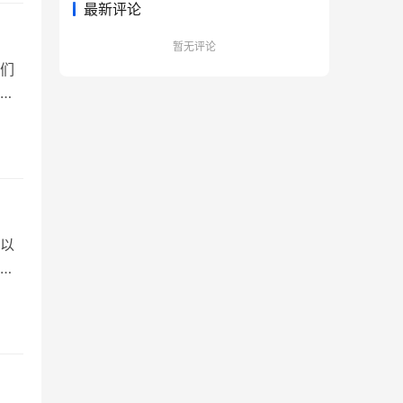
最新评论
暂无评论
们
。
荐算
以
过
度
速
和市