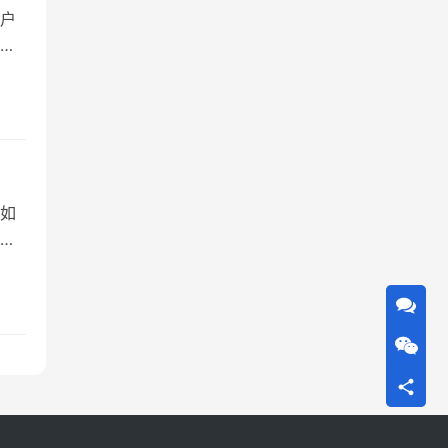
户
领
已
深入
如
尤
性
代
性化