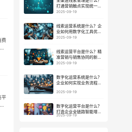
全渠道线索管理是什么？
具洞
打通营销触点实现统一数
据运营的路径
2025-09-19
径以
线索运营系统是什么？企
业如何用数字化工具优化
客户全周期
2025-09-19
消费
线索运营平台是什么？精
买
准营销与销售协同的新增
例如
长引擎
2025-09-19
已经
数字化运营系统是什么？
企业如何实现业务流程与
数据一体化
2025-09-19
商平
增
数字化运营平台是什么？
打造企业全链路智能增长
满
2025-09-19
的底座
度
且竞