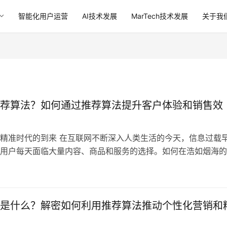
智能化用户运营
AI技术发展
MarTech技术发展
关于我
荐算法？如何通过推荐算法提升客户体验和销售效
精准时代的到来 在互联网不断深入人类生活的今天，信息过载
用户每天面临大量内容、商品和服务的选择。如何在浩如烟海的
正“对味”的内容，不仅影响用户的体验，也决定着企业的营销成
（Recommendation Algorithm）正是在这样的背景下应运
字化转型中最为关键的技术之一，广泛应用于电商、内容平台、
是什么？解密如何利用推荐算法推动个性化营销和