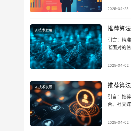
CTR（点
2025-04-23
察力的精准
及落地方法
推荐算法
AI技术发展
引言：精准
者面对的信
售，都在竞
欲望、提高
2025-04-02
“畅销榜单
无法满足用
推荐算法
AI技术发展
引言：推荐
台、社交媒
长、提升销
足消费者日
2025-04-02
并最终推动