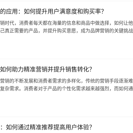
场，消…
的应用：如何提升用户满意度和购买率？
销时代，消费者每天都在海量的信息和商品中做选择，如何让他
己真正需要的产品，并提升购买意愿，成为品牌营销的关键挑战
为智能营销的重要工具，能够基于用户行为、兴趣偏好和历史数
性化推荐，从而提升用户满意度和购买率。 本文将深入探讨推
理、应用场景、数据驱动策略，并结合中国本地市场特点以及
CDP的成…
如何助力精准营销并提升销售转化？
营销的不断发展和消费者需求的多样化，传统的营销手段逐渐难
复杂需求。消费者对于产品的个性化需求越来越强烈，而如何通
手段精准地捕捉这些需求，成为企业提升销售转化率和客户忠诚
。在这样的背景下，推荐算法作为一种先进的技术手段，正在快
的方式和效率。 推荐算法通过分析大量的用户数据、行为模式
够精准匹…
：如何通过精准推荐提高用户体验？