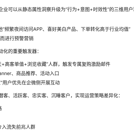
企业可以从静态属性洞察升级为“行为+意图+时效性”的三维用户
他“频繁夜间访问APP、喜好美白产品、下单转化高于行业均值”
从而进行预警营销
动化的重要触发器：
天+高客单值+浏览收藏”人群，触发专属复购激励邮件
nner、商品推荐、活动入口
应”用户优先在企微侧开展互动
、潜客、活跃客、忠实客、沉睡客户，实现运营策略差异化：
略
介入流失前兆人群