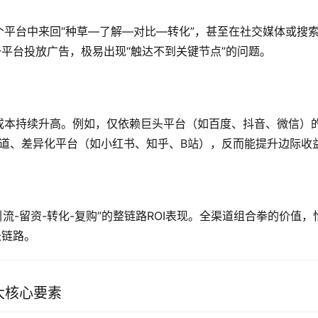
平台中来回“种草—了解—对比—转化”，甚至在社交媒体或搜
一平台投放广告，极易出现“触达不到关键节点”的问题。
成本持续升高。例如，仅依赖巨头平台（如百度、抖音、微信）
尾渠道、差异化平台（如小红书、知乎、B站），反而能提升边际收
引流-留资-转化-复购”的整链路ROI表现。全渠道组合拳的价值，
长链路。
大核心要素