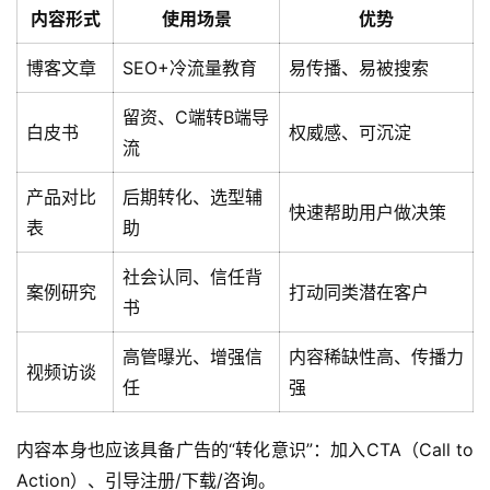
内容形式
使用场景
优势
博客文章
SEO+冷流量教育
易传播、易被搜索
留资、C端转B端导
白皮书
权威感、可沉淀
流
产品对比
后期转化、选型辅
快速帮助用户做决策
表
助
社会认同、信任背
案例研究
打动同类潜在客户
书
高管曝光、增强信
内容稀缺性高、传播力
视频访谈
任
强
内容本身也应该具备广告的“转化意识”：加入CTA（Call to 
Action）、引导注册/下载/咨询。