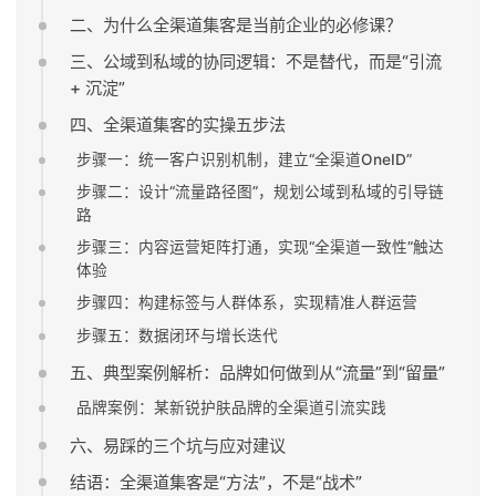
二、为什么全渠道集客是当前企业的必修课？
三、公域到私域的协同逻辑：不是替代，而是“引流
+ 沉淀”
四、全渠道集客的实操五步法
步骤一：统一客户识别机制，建立“全渠道OneID”
步骤二：设计“流量路径图”，规划公域到私域的引导链
路
步骤三：内容运营矩阵打通，实现“全渠道一致性”触达
体验
步骤四：构建标签与人群体系，实现精准人群运营
步骤五：数据闭环与增长迭代
五、典型案例解析：品牌如何做到从“流量”到“留量”
品牌案例：某新锐护肤品牌的全渠道引流实践
六、易踩的三个坑与应对建议
结语：全渠道集客是“方法”，不是“战术”