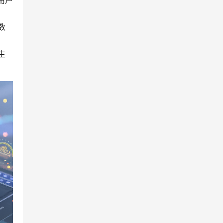
用户
数
生