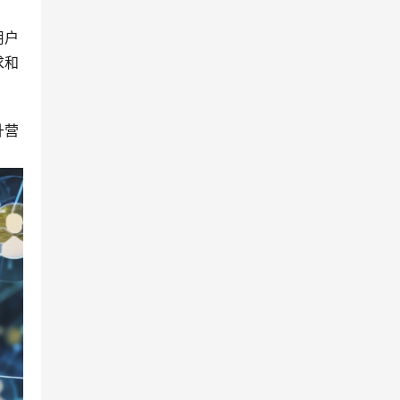
用户
求和
升营