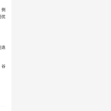
。例
而优
能迭
，谷