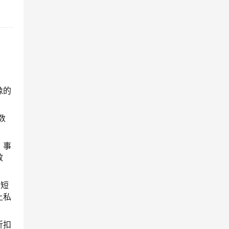
像的
数
、事
效
+短
上私
折扣