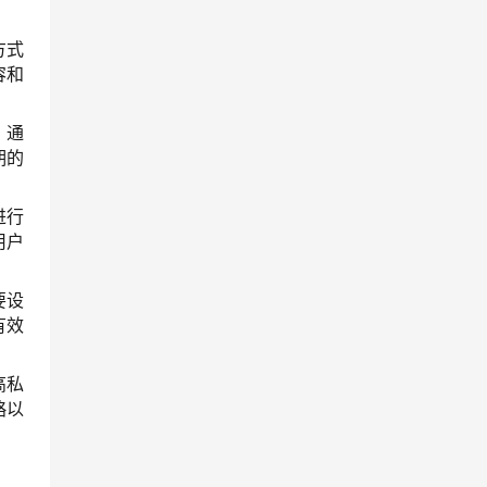
方式
容和
。通
期的
进行
用户
要设
有效
高私
略以