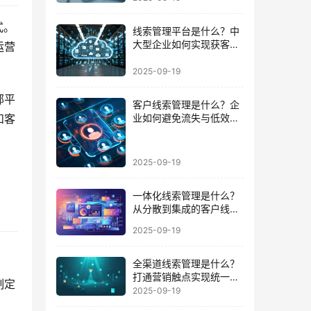
式。
线索管理平台是什么？中
大型企业如何实现获客到
运营
成交的闭环
2025-09-19
部平
客户线索管理是什么？企
和客
业如何避免流失与低效跟
进的陷阱
2025-09-19
一体化线索管理是什么？
从分散到集成的客户线索
管理升级
2025-09-19
全渠道线索管理是什么？
打通营销触点实现统一数
制定
据运营的路径
2025-09-19