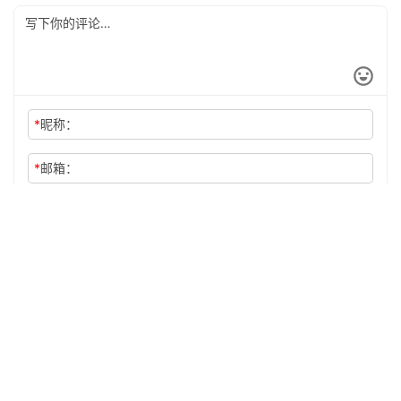
*
昵称：
*
邮箱：
网址：
记住昵称、邮箱和网址，下次评论免输入
提交
Copyright © HYPERS 上海嗨普智能信息科技股份有限公司
沪公网安备
31010902002414 号
沪ICP备12011101号 - 5