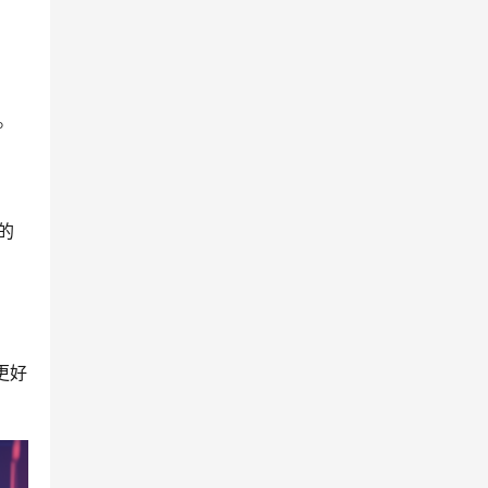
性。
率。
销
。