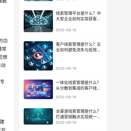
域触
线索管理平台是什么？中
大型企业如何实现获客到
成交的闭环
2025-09-19
的功
客户线索管理是什么？企
通常
业如何避免流失与低效跟
进的陷阱
若想
自动
2025-09-19
。
的专
一体化线索管理是什么？
从分散到集成的客户线索
管理升级
2025-09-19
全渠道线索管理是什么？
打通营销触点实现统一数
自建
据运营的路径
2025-09-19
正在