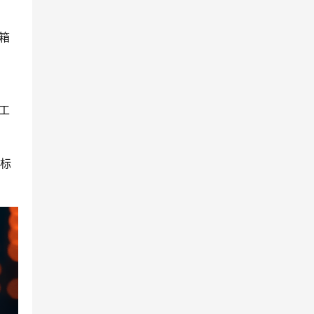
箱
工
指标