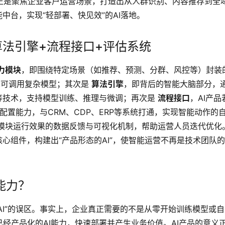
智能正是聚焦企业客户运营场景，打造出从人群识别、内容推荐到全
中台，实现“轻部署、快见效”的AI落地。
算法引擎+流程接口+评估系统
力模块
，即围绕特定场景（如推荐、预测、分群、风控等）封装
也可调用复杂模型；其次是 
算法引擎
，即背后的智能大脑部分，
等技术，支持模型训练、推理与微调；再次是 
流程接口
，AI产品
码配置能力，与CRM、CDP、ERP等系统打通，实现智能动作的
品模块运行效果的数据反馈与可视化机制，帮助运营人员迭代优化
核心组件，构建出“产品形态的AI”，使智能运营不再是技术团队
。
能力？
做AI”的误区。事实上，企业真正需要的不是从零开始训练模型或
经产品化的AI能力，快速部署并产生业务价值。AI产品的意义