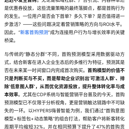
迟迟不发生首购
。无论是私域社群、广告引流、内容种草还
是优惠券投放，这些流量策略的最终落脚点，都是首购行为
的发生。一位用户是否会下首单？多久下单？是否值得进一
步激活？——这些问题决定着营销策略的方向与ROI水平。
因此，“
新客首购预测
”成为连接用户行为与增长效率的关键
桥梁。
与传统的“静态分群”不同，首购预测模型采用数据驱动方
式，结合新客在进入企业生态后的多维行为特征，预测其是
否在未来某一时间窗口内完成首次购买。
首购模型的价值不
只是判断买与不买，而是帮助企业识别出‘可激活人群’、排
除‘低意图人群’，从而优化资源投放，提升整体转化率与成
本效率
。尤其在CDP系统与智能营销平台普及的今天，首购
预测模型已不仅限于分析视角，更是营销触达链路中不可缺
失的一环。以HYPERS嗨普智能为例，我们通过“首购意图
模型+标签包+动态策略”的组合打法，帮助客户将新客转化
周期平均缩短32%，并在相同预算下提升了47%的首购贡