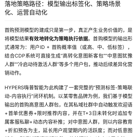
落地策略路径：模型输出标签化、策略场景
化、运营自动化
首购预测模型的建成只是第一步，真正产生业务价值的，是
将模型结果
有效地转化为策略执行依据
。首购模型的输出形
式通常为：用户ID + 首购概率值（或高、中、低标签），
结合CDP系统可直接生成“高转化意图新客包”“中意图犹豫
人群”“冷启动待激活人群”等多个用户包，推动后续差异化营
销动作。
HYPERS嗨普智能为此构建了一套完整的“预测标签-策略联
动-内容执行”闭环机制。以某零售品牌为例，我们基于模型
输出的首购高意图人群包，在其私域社群中自动触发欢迎语
+首单优惠券+限时推荐内容，并在T+3日未转化时追加专
属客服私聊+动态内容补推；对中意图人群，则以内容教育
+折扣预告为主，延长用户观望期内的活跃度；而对低意图