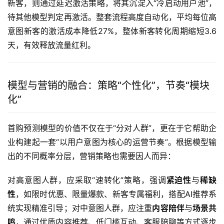
新客，则通过延迟激活策略，将其沉淀入“冷启动用户池”，
待其他模型判定再激活。整套流程高度自动化，平均每位高
意图新客的激活成本降低27%，整体新客转化周期缩短3.6
天，有效释放流量红利。
模型与营销的融合：策略“个性化”，节奏“模块
化”
首购预测模型的价值不仅在于“分对人群”，更在于它帮助企
业构建起一套“以用户意图为核心的运营节奏”。根据模型输
出的不同概率分层，营销策略也需要因人而异：
对高意图人群，应采取“速转化”策略，强调
紧迫性
与
稀缺
性
，如限时优惠、限量爆款、新客专属福利，搭配AI推荐系
统实现精准引导；对中意图人群，应注重
内容陪伴
与
场景共
鸣
，通过优质内容推荐、低门槛互动、客服陪聊等方式逐步