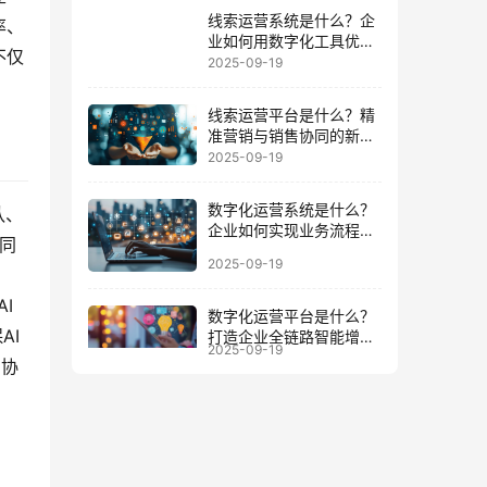
线索运营系统是什么？企
率、
业如何用数字化工具优化
不仅
客户全周期
2025-09-19
线索运营平台是什么？精
准营销与销售协同的新增
长引擎
2025-09-19
数字化运营系统是什么？
队、
企业如何实现业务流程与
共同
数据一体化
2025-09-19
I
数字化运营平台是什么？
AI
打造企业全链路智能增长
2025-09-19
的底座
的协