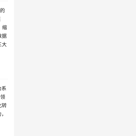
富的
模
，缩
数据
三大
为系
借领
化转
力，