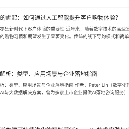
hine Learning, ML）作为其核心技术之一，正逐渐成为企业优
存管理的有力工具。通过分析历史数据和实时信息，机器学习能
的崛起：如何通过人工智能提升客户购物体验？
零售新时代下客户体验的重要性 近年来，随着数字技术的高速
的购物习惯和期望发生了显著变化。传统的线下导购模式和简单
制已难以满足现代消费者日益多样化、个性化的需求。客户购物
制胜的关键因素。 人工智能（AI）技术的突破与普及，催生了
新零售服务形态。智能导购不仅为消费者提供精准、高效的购物
企业提…
全解析：类型、应用场景与企业落地指南
解析：类型、应用场景与企业落地指南 作者：Peter Lin（数字化
AI与大数据解决方案，曾为多家上市企业提供AI落地咨询服务）
件已广泛应用于图像识别、自然语言处理、预测分析等领域，并在
智能客服、个性化营销等场景中发挥核心作用。本文将从AI软件
功能、企业应用步骤到选型建议全面解析，并结合HYPER…