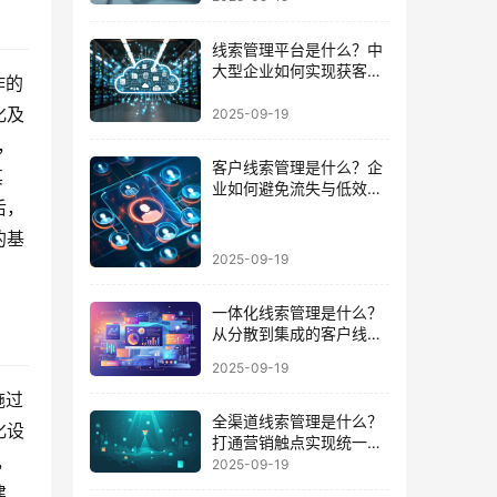
线索管理平台是什么？中
大型企业如何实现获客到
作的
成交的闭环
化及
2025-09-19
，
客户线索管理是什么？企
其
业如何避免流失与低效跟
后，
进的陷阱
的基
2025-09-19
一体化线索管理是什么？
从分散到集成的客户线索
管理升级
2025-09-19
施过
全渠道线索管理是什么？
化设
打通营销触点实现统一数
，
据运营的路径
2025-09-19
建