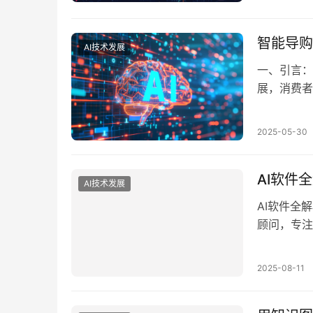
学习（Mac
求预测和库
够…
智能导购
AI技术发展
一、引言：
展，消费者
线上推荐机
验成为企业
2025-05-30
导购这一全
议，也帮助
AI软件
AI技术发展
AI软件全
顾问，专注
要：AI软
业自动化、
2025-08-11
类型、主要