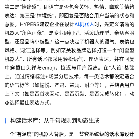
第二是“情绪感”，即语言是否包含关怀、热情、幽默等情绪
表达；第三是“情境感”，即回复是否贴合用户当前的状态和
意图。HYPERS建议企业在设计
AI机器人
时，先定义清晰的
机器人“角色画像”：是专业顾问型、活泼助理型、亲切客服
型，还是品牌小编型？这一点决定了机器人的语气、表情包
风格、词汇选择等。例如某美妆品牌选择打造一个“闺蜜型
机器人”，所有话术都采用轻松语气、俚语表达，并在回复
中穿插口头禅与emoji，拉近与用户距离。在“人设”基础
上，通过情绪标注+场景分层技术，每一类话术都设定适合
的语气标签（如愉悦、严肃、鼓励、耐心等），并结合用户
上下文（如是否首次互动、是否沉默、是否完成转化），动
态选择最佳表达方式。
构建话术库：从千句规则到动态生成
一个“有温度”的机器人背后，是一整套系统级的话术库设计