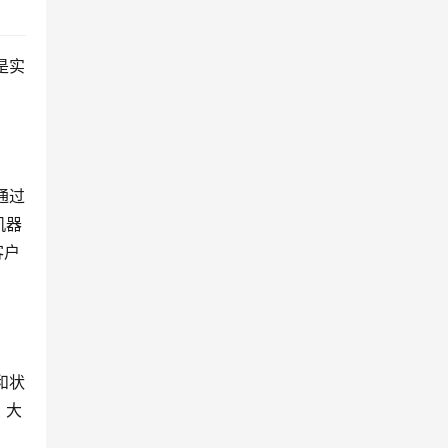
是实
通过
机器
客户
和状
，大