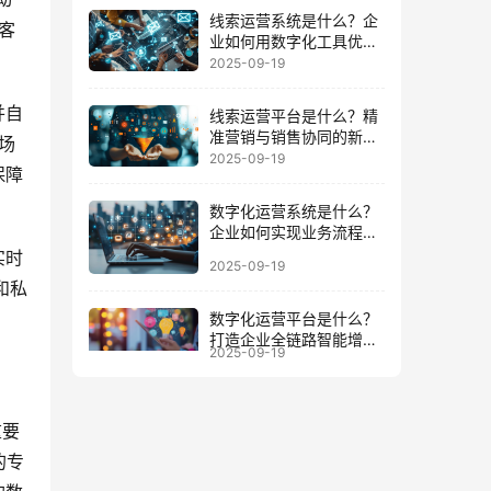
线索运营系统是什么？企
客
业如何用数字化工具优化
客户全周期
2025-09-19
并自
线索运营平台是什么？精
准营销与销售协同的新增
场
长引擎
2025-09-19
保障
数字化运营系统是什么？
企业如何实现业务流程与
数据一体化
实时
2025-09-19
和私
数字化运营平台是什么？
打造企业全链路智能增长
2025-09-19
的底座
重要
的专