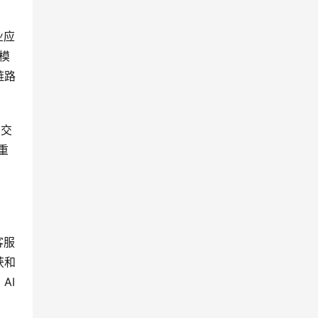
业应
模
链路
的交
重
客服
获和
AI