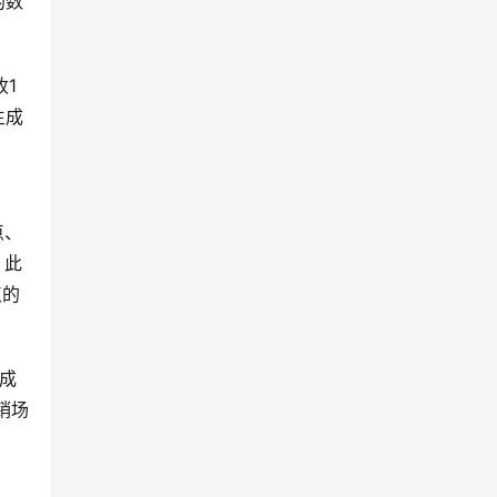
的数
1
生成
点、
。此
点的
促成
销场