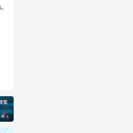
态。
缝集
一篇