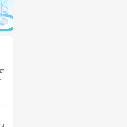
的
成
动
品
数据
过