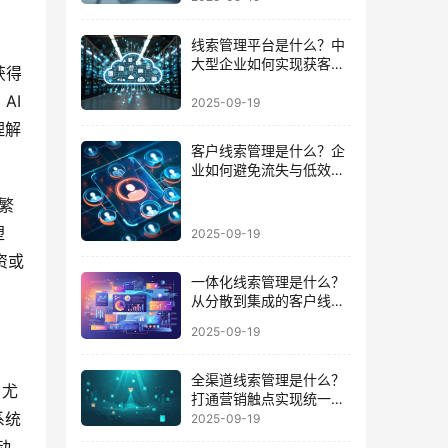
线索管理平台是什么？中
大型企业如何实现获客到
获得
成交的闭环
AI
2025-09-19
理解
客户线索管理是什么？企
业如何避免流失与低效跟
进的陷阱
繁
塑
2025-09-19
资或
一体化线索管理是什么？
从分散到集成的客户线索
管理升级
2025-09-19
全渠道线索管理是什么？
，尤
打通营销触点实现统一数
据运营的路径
系统
2025-09-19
动