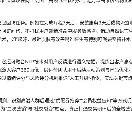
心价值体现在两个层面：高频低干扰的交互能力与高维度结构化
发起回访任务。例如在完成疗程7天后、安装服务3天后或物流签收
起回访问询，不打扰用户却精准命中服务敏感点。借助自然语言
动话术，如“您好，最近皮肤有改善吗？医生有特别叮嘱要坚持补水
，它还可融合NLP技术对用户反馈进行语义挖掘，提炼出客户痛
淀入客户360画像，供运营团队用于后续活动策划与产品优化
过情绪评分与风险评分机制推送“人工升级”指令，实现关键节
预测，识别高潜人群后通过“优惠券推荐”“会员权益告知”等方式
为“二次营销”与“社交裂变”触点，真正打通交易闭环后的全域营