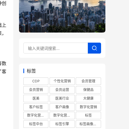
种创
础上
策，
等数
标签
了客
CDP
个性化营销
会员管理
会员营销
会员运营
保健品
医美
医美行业
大健康
。
客户标签
客户画像
数字化营销
。
数字化营销平台
数字化营销系统
标签
标签中台
标签引擎
标签画像平台