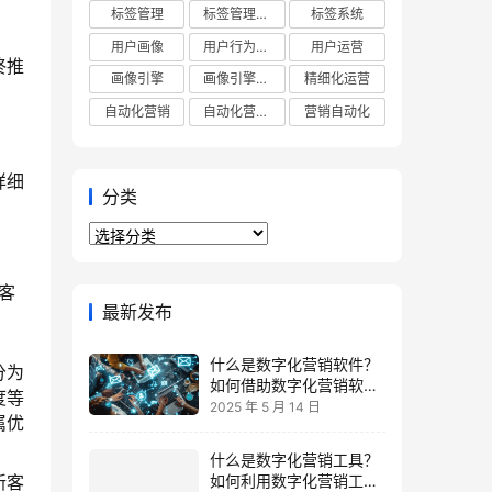
标签管理
标签管理平台
标签系统
用户画像
用户行为分析
用户运营
终推
画像引擎
画像引擎平台
精细化运营
自动化营销
自动化营销平台
营销自动化
详细
分类
分
类
客
最新发布
什么是数字化营销软件？
分为
如何借助数字化营销软件
度等
提升ROI？
2025 年 5 月 14 日
属优
什么是数字化营销工具？
如何利用数字化营销工具
新客