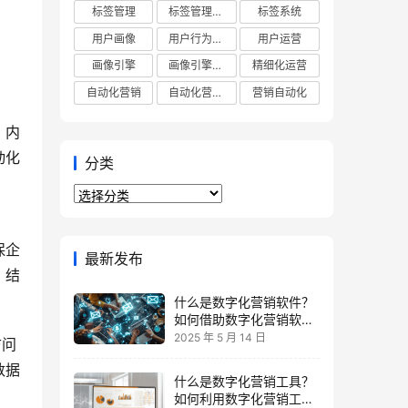
标签管理
标签管理平台
标签系统
用户画像
用户行为分析
用户运营
画像引擎
画像引擎平台
精细化运营
自动化营销
自动化营销平台
营销自动化
、内
动化
分类
分
类
保企
最新发布
，结
什么是数字化营销软件？
如何借助数字化营销软件
提升ROI？
2025 年 5 月 14 日
访问
数据
什么是数字化营销工具？
如何利用数字化营销工具