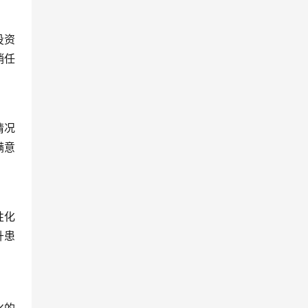
投资
销任
情况
满意
性化
升患