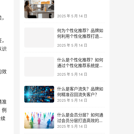
精准获客，提高转化率？
2025 年 5 月 14 日
类，
何为个性化推荐？品牌如
何利用个性化推荐打造沉
签，
浸式购物体验？
2025 年 5 月 14 日
以识
什么是个性化推荐？如何
通过个性化推荐系统提升
用户体验与转化率？
2025 年 5 月 14 日
的效
什么是客户流失？品牌如
何精准召回流失客户？
2025 年 5 月 14 日
精准
什么是会员分层？如何通
。例
过会员分层打造高效的会
后续
员运营体系？
2025 年 5 月 14 日