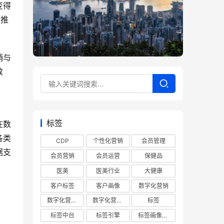
变得
为推
销与
效
标签
在数
各类
CDP
个性化营销
会员管理
据支
会员营销
会员运营
保健品
医美
医美行业
大健康
客户标签
客户画像
数字化营销
数字化营销平台
数字化营销系统
标签
标签中台
标签引擎
标签画像平台