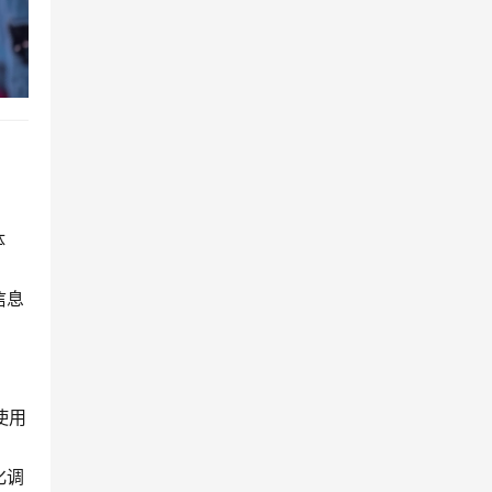
体
信息
使用
化调