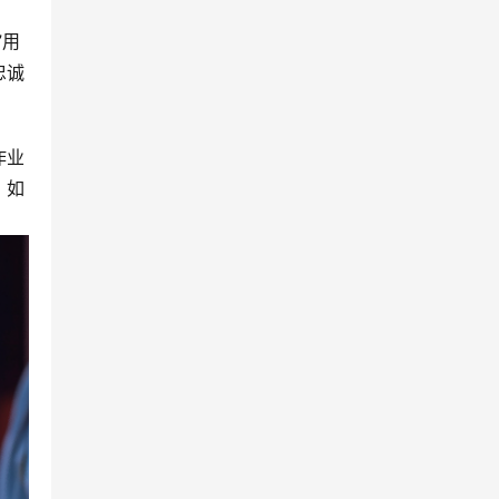
”用
忠诚
作业
，如