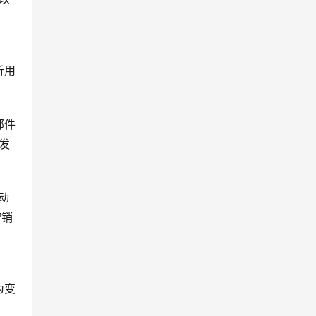
析用
。
邮件
发
动
营销
为变