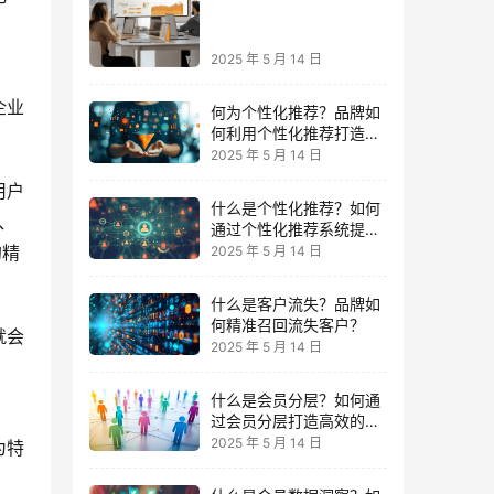
精准获客，提高转化率？
2025 年 5 月 14 日
企业
何为个性化推荐？品牌如
何利用个性化推荐打造沉
浸式购物体验？
2025 年 5 月 14 日
用户
什么是个性化推荐？如何
、
通过个性化推荐系统提升
用户体验与转化率？
的精
2025 年 5 月 14 日
什么是客户流失？品牌如
何精准召回流失客户？
就会
2025 年 5 月 14 日
什么是会员分层？如何通
过会员分层打造高效的会
员运营体系？
2025 年 5 月 14 日
为特