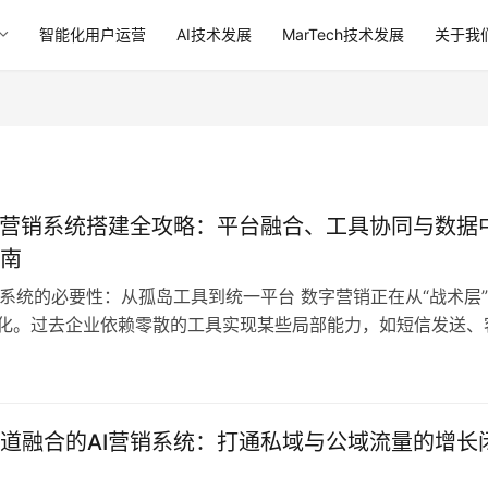
智能化用户运营
AI技术发展
MarTech技术发展
关于我
I营销系统搭建全攻略：平台融合、工具协同与数据
南
销系统的必要性：从孤岛工具到统一平台 数字营销正在从“战术层
进化。过去企业依赖零散的工具实现某些局部能力，如短信发送、
单采集、线索跟进等，每个环节靠不同厂商各自为政，系统之间
程无法闭环、效果无法归因。尤其在私域营销和多渠道运营成为
深刻意识到——只有将平台、工具、数据能力整合为一体化系统
建…
道融合的AI营销系统：打通私域与公域流量的增长