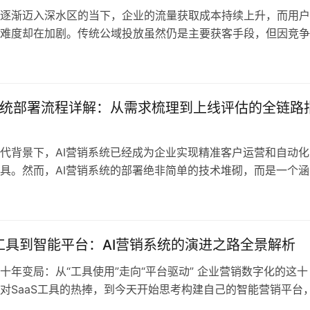
逐渐迈入深水区的当下，企业的流量获取成本持续上升，而用户
难度却在加剧。传统公域投放虽然仍是主要获客手段，但因竞争
注意力碎片化，往往只能带来瞬时流量，而无法沉淀可经营资产
私域作为企业能够自主运营用户关系的重要阵地，也面临着内容
流程断裂、数据割裂严重等挑战。在这样的背景下，构建“公域
+智能转…
系统部署流程详解：从需求梳理到上线评估的全链路
代背景下，AI营销系统已经成为企业实现精准客户运营和自动化
具。然而，AI营销系统的部署绝非简单的技术堆砌，而是一个涵
方案设计、技术选型、实施开发、上线验证及后续评估的系统工
部署不仅依赖于技术能力，更考验企业对业务需求的深入理解和
密执行。本文将结合HYPERS嗨普智能平台的丰富实践案例，系
销系…
S工具到智能平台：AI营销系统的演进之路全景解析
十年变局：从“工具使用”走向“平台驱动” 企业营销数字化的这十
对SaaS工具的热捧，到今天开始思考构建自己的智能营销平台
“战术工具”到“战略资产”的演进之路。在这个过程中，我们看到