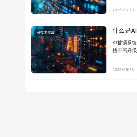
CRM、M
2025-06-13
层出不穷，
行框架…
什么是A
AI技术发展
AI营销系
栈不断升级
如今正在兴
是企业经营
2025-06-13
销从拉新导
迫切需…