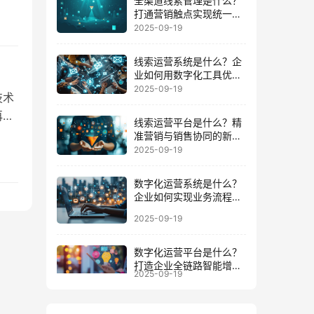
全渠道线索管理是什么？
打通营销触点实现统一数
具
据运营的路径
2025-09-19
执
线索运营系统是什么？企
业如何用数字化工具优化
客户全周期
2025-09-19
技术
再到
线索运营平台是什么？精
更
准营销与销售协同的新增
长引擎
2025-09-19
，营
业
数字化运营系统是什么？
企业如何实现业务流程与
数据一体化
2025-09-19
数字化运营平台是什么？
打造企业全链路智能增长
2025-09-19
的底座