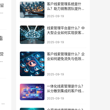
客户线索管理系统是什
留
么？助力销售团队提升成
白
交效率的必备武器
2025-09-19
；
效
线索管理平台是什么？中
引流
大型企业如何实现获客到
成交的闭环
指
2025-09-19
营
客户线索管理是什么？企
业如何避免流失与低效跟
盖
进的陷阱
项
2025-09-19
统
一体化线索管理是什么？
从分散到集成的客户线索
管理升级
2025-09-19
，其