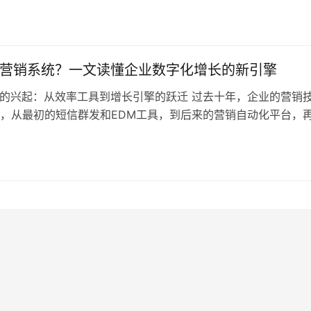
A（营销自动化）、CDP等工具先后登场，各类数据采集与触达工
企业营销部门逐步建立了数据驱动意识、流程管理能力和自动化
I营销系统？一文读懂企业数字化增长的新引擎
统的兴起：从效率工具到增长引擎的跃迁 过去十年，企业的营销
，从最初的短信群发和EDM工具，到后来的营销自动化平台，
起的AI营销系统，其背后的演变逻辑并不只是工具形态的更新，
逻辑的深刻转变。当市场从“流量红利”迈入“运营为王”的深水区
向走向留存驱动、从粗放式的投放走向精细化的全链路触达，企