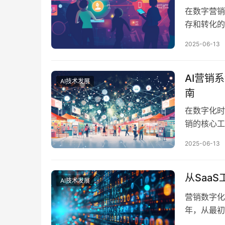
在数字营销
存和转化的
热化、用户
2025-06-13
与此同时，
率低、转化
+私域承接
AI营销
AI技术发展
南
在数字化时
销的核心工
需求梳理、
2025-06-13
程。成功的
目管理的严
拆解AI营
从Saa
AI技术发展
营销数字化
年，从最初
实是一条从