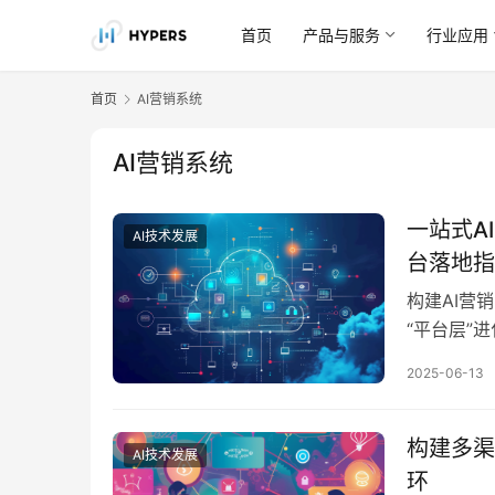
首页
产品与服务
行业应用
首页
AI营销系统
AI营销系统
一站式A
AI技术发展
台落地指
构建AI营
“平台层”
户标签、表
2025-06-13
据不通、旅
流后，企业
才能真正构
构建多渠
AI技术发展
环