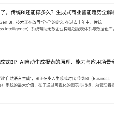
点，反而放大了认知误差、数据失真与分析漂…
BI来了，传统BI还能撑多久？生成式商业智能趋势全解
Gen BI，技术正在改写“分析”的定义 在过去十年中，传统
iness Intelligence）系统帮助无数企业构建起报表体系与数据仓
孤岛”到“可视化管理”的初级数字化转型。Power BI、Tableau
I等工具以图表与仪表盘的方式呈现业务数据，为决策提供了基础的信
入2020年代，随着业务…
成式BI？AI自动生成报表的原理、能力与应用场景
“自然语言生成”，BI正在步入生成式时代 传统BI（Business
ligence）系统的最大价值，在于通过可视化的图表与指标，为管理者
貌认知。然而即便到了“自助分析”时代，许多企业仍然面临相似
埋点难、报表制作慢、分析门槛高、响应效率低。特别是在多变
，报表往往需要根据新问题重新开发或重组，极大地拖…