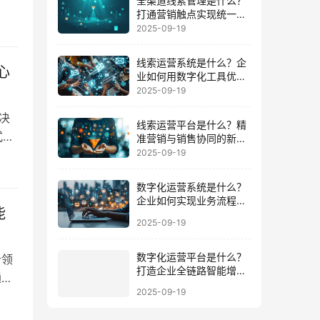
全渠道线索管理是什么？
具体
打通营销触点实现统一数
据运营的路径
2025-09-19
成图
…
线索运营系统是什么？企
心
业如何用数字化工具优化
客户全周期
2025-09-19
决
线索运营平台是什么？精
式商
准营销与销售协同的新增
长引擎
2025-09-19
环
解业
数字化运营系统是什么？
企业如何实现业务流程与
能
数据一体化
2025-09-19
数字化运营平台是什么？
析领
打造企业全链路智能增长
通过
的底座
2025-09-19
落地
分析