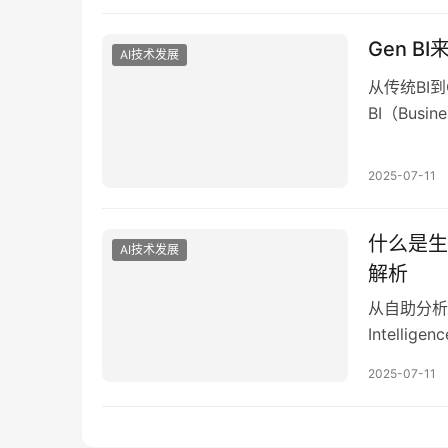
中的关键痛
Gen 
AI技术发展
从传统BI到
BI（Bus
现了从“数据
FineB
2025-07-11
支撑。但进
什么是生
AI技术发展
解析
从自助分析到
Intel
对业务的全
2025-07-11
问题：数据
业务场景下