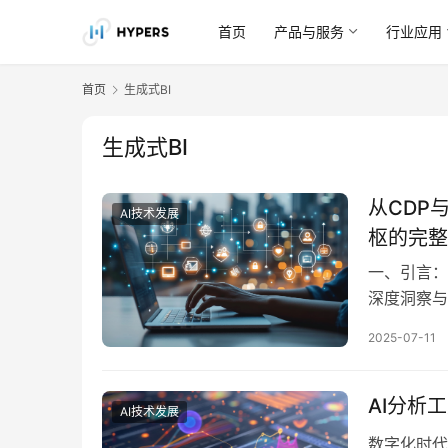
首页
产品与服务
行业应用
首页
生成式BI
生成式BI
从CDP
AI技术发展
枢的完整
一、引言：
深度洞察与
整合和治理
2025-07-11
视化，而人
环。本文将
AI分析
AI技术发展
数字化时代