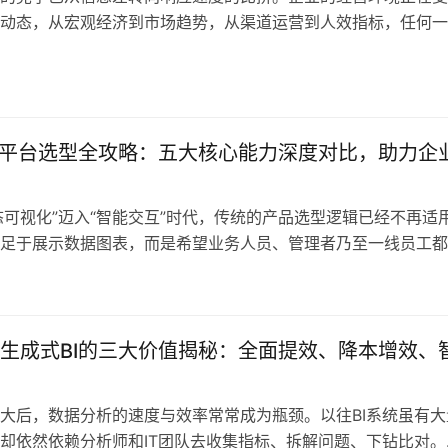
动态，从宏观经济到市场趋势，从渠道运营到人效指标，任何一
迟疑或偏差都可能带来成本放大与机会损失。管理者亟需高频、
决策支持系统，而传统的报表体系与人工分析早已难以应对这类
这一背景下，AI分析工具应运而生，以自然语言交互、自动化洞
荐、协同触…
I平台选型全攻略：五大核心能力深度对比，助力企
静态可视化”迈入“智能交互”时代，传统的产品选型逻辑已经不再适
足于展示数据图表，而是希望业务人员、管理者乃至一线员工都
言与数据对话，实时获取答案、洞察趋势、发现问题。生成式BI
下兴起的新范式，它融合了自然语言理解、大模型生成、语义搜
察等多项能力，使得数据不再冰冷，而是可以被“提问”与“应答”
生成式BI的三大价值揭秘：全面提效、降本增效、
大后，数据分析的速度与效率常常成为瓶颈。以往BI系统虽有大
却依然依赖分析师和IT团队去收集指标、拆解问题、下钻比对。