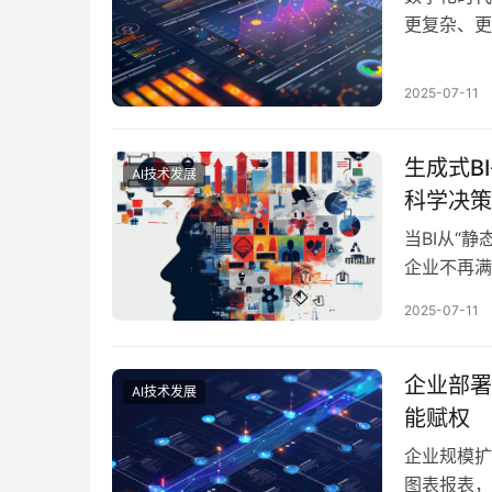
更复杂、更
管理维度的
时、精准的
2025-07-11
压场景。在
察、智能推
生成式B
AI技术发展
科学决策
当BI从“
企业不再满
通过自然语
2025-07-11
是在此背景
索、数据洞
而，市…
企业部署
AI技术发展
能赋权
企业规模扩
图表报表，