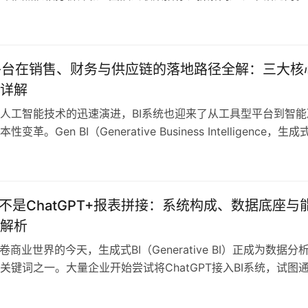
BI后，只需通过自然语言提出业务问题，如“本季度利润率走低
目驱动的？”，系统就能自动理解问题结构、调用对应模型、生
解读。更重要的是，像 HYPERS嗨普智能Cockpit 这种平台
BI平台在销售、财务与供应链的落地路径全解：三大核
详解
人工智能技术的迅速演进，BI系统也迎来了从工具型平台到智能
变革。Gen BI（Generative Business Intelligence，生成
为新一代智能分析系统的代表，正逐步渗透到企业运营的每一个
的“自然语言问答+图表生成”出发，Gen BI已经演化为一个可理
化、预测风险、提出建议的智…
I不是ChatGPT+报表拼接：系统构成、数据底座与
解析
卷商业世界的今天，生成式BI（Generative BI）正成为数据分
关键词之一。大量企业开始尝试将ChatGPT接入BI系统，试图
问+AI图表生成的方式，实现所谓“零门槛分析”。然而，在实际
，绝大多数将ChatGPT与报表拼接的产品，并未解决企业日常