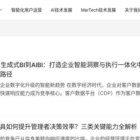
智能化用户运营
AI技术发展
MarTech技术发展
关于我
与生成式BI到AIBI：打造企业智能洞察与执行一体化
路径
企业数字化升级的智能新趋势 在数字经济时代，企业对客户数
快速响应能力成为竞争核心。客户数据平台（CDP）作为客户
的基础，生成式商业智能（Gen BI）则赋能数据洞察的自动化
工智能商业智能（AIBI）则进一步实现智能分析与业务执行的闭
系统解读从CDP到Gen BI，再到AIBI的演进过程，助力企业构…
工具如何提升管理者决策效率？三类关键能力全解析
的竞争已从信息差转向响应速度的比拼。企业的经营环境正在变