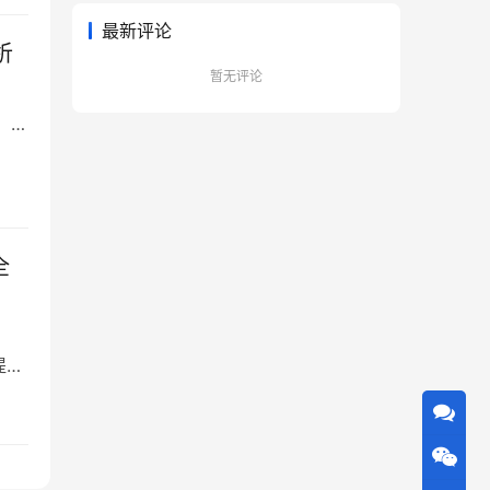
最新评论
析
暂无评论
库，实
、
息
全
提供
的
的