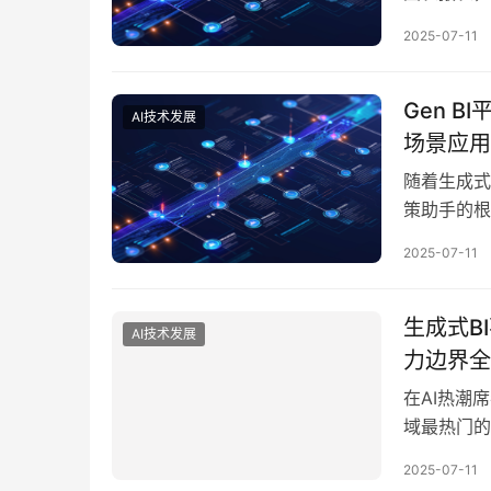
部署生成式
2025-07-11
是由哪些项
表并输出文字
Gen 
AI技术发展
场景应用
随着生成式
策助手的根本性
业智能）作
2025-07-11
节。从最初
务、洞察变
生成式B
AI技术发展
力边界全
在AI热潮席
域最热门的
自然语言提
2025-07-11
中我们发现