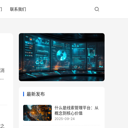
们
联系我们
消
零
营
准
最新发布
户
什么是线索管理平台：从
概念到核心价值
2025-09-24
之