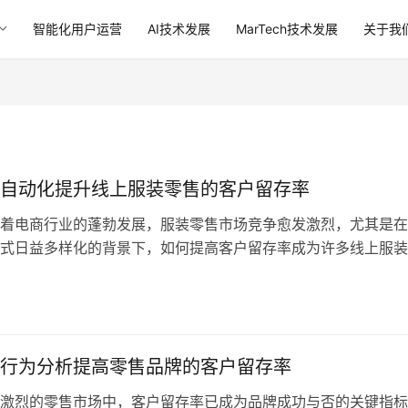
智能化用户运营
AI技术发展
MarTech技术发展
关于我
自动化提升线上服装零售的客户留存率
着电商行业的蓬勃发展，服装零售市场竞争愈发激烈，尤其是在
式日益多样化的背景下，如何提高客户留存率成为许多线上服装
核心挑战之一。相比于客户获取，留住现有客户不仅能显著降低
能提高品牌忠诚度，最终推动业绩增长。营销自动化技术通过精
和个性化营销策略，帮助服装品牌优化客户体验并实现高效的客
文将结合中…
行为分析提高零售品牌的客户留存率
激烈的零售市场中，客户留存率已成为品牌成功与否的关键指标