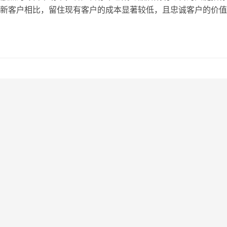
新客户相比，留住现有客户的成本显著较低，且忠诚客户的价值
此，零售商必须通过精准的客户运营来提高留存率。全域用户行
-channel Behavioral Analytics）作为一种强大的数据驱动
售品牌深入了解客户行为，提供个性化的营销策略…