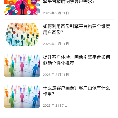
擎平台精确洞察客户需求？
2025 年 2 月 11 日
如何利用画像引擎平台构建全维度
用户画像？
2025 年 2 月 11 日
提升客户体验：画像引擎平台如何
驱动个性化推荐
2025 年 2 月 11 日
什么是客户画像？客户画像有什么
作用？
2025 年 2 月 7 日