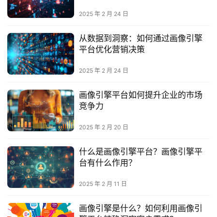
2025 年 2 月 24 日
从数据到洞察：如何通过画像引擎
平台优化营销决策
2025 年 2 月 24 日
画像引擎平台如何提升企业的市场
竞争力
2025 年 2 月 20 日
什么是画像引擎平台？画像引擎平
台有什么作用？
2025 年 2 月 11 日
画像引擎是什么？如何利用画像引